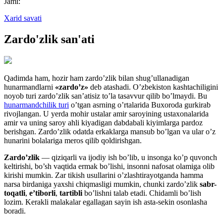
Jami:
Xarid savati
Zardo'zlik san'ati
Qadimda ham, hozir ham zardo’zlik bilan shug’ullanadigan
hunarmandlarni
«zardo’z»
deb atashadi. O’zbekiston kashtachiligini
noyob turi zardo’zlik san’atisiz to’la tasavvur qilib bo’lmaydi. Bu
hunarmandchilik turi
o’tgan asrning o’rtalarida Buxoroda gurkirab
rivojlangan. U yerda mohir ustalar amir saroyining ustaxonalarida
amir va uning saroy ahli kiyadigan dabdabali kiyimlarga pardoz
berishgan. Zardo’zlik odatda erkaklarga mansub bo’lgan va ular o’z
hunarini bolalariga meros qilib qoldirishgan.
Zardo’zlik
— qiziqarli va ijodiy ish bo’lib, u insonga ko’p quvonch
keltirishi, bo’sh vaqtida ermak bo’lishi, insonni nafosat olamiga olib
kirishi mumkin. Zar tikish usullarini o’zlashtirayotganda hamma
narsa birdaniga yaxshi chiqmasligi mumkin, chunki zardo’zlik
sabr-
toqatli
,
e’tiborli
,
tartibli
bo’lishni talab etadi. Chidamli bo’lish
lozim. Kerakli malakalar egallagan sayin ish asta-sekin osonlasha
boradi.