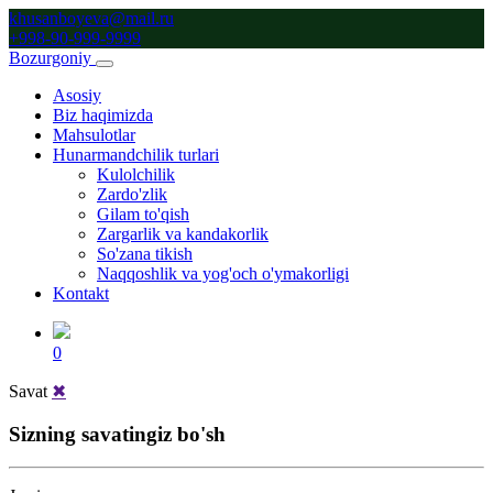
khusanboyeva@mail.ru
+998-90-999-9999
Bozurgoniy
Asosiy
Biz haqimizda
Mahsulotlar
Hunarmandchilik turlari
Kulolchilik
Zardo'zlik
Gilam to'qish
Zargarlik va kandakorlik
So'zana tikish
Naqqoshlik va yog'och o'ymakorligi
Kontakt
0
Savat
✖
Sizning savatingiz bo'sh