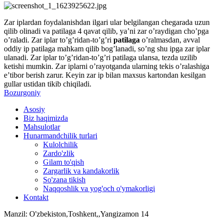
Zar iplardan foydalanishdan ilgari ular belgilangan chegarada uzun
qilib olinadi va patilaga 4 qavat qilib, ya’ni zar o’raydigan cho’pga
o’raladi. Zar iplar to’g’ridan-to’g’ri
patilaga
o’ralmasdan, avval
oddiy ip patilaga mahkam qilib bog’lanadi, so’ng shu ipga zar iplar
ulanadi. Zar iplar to’g’ridan-to’g’ri patilaga ulansa, tezda uzilib
ketishi mumkin. Zar iplarni o’rayotganda ularning tekis o’ralashiga
e’tibor berish zarur. Keyin zar ip bilan maxsus kartondan kesilgan
gullar ustidan tikib chiqiladi.
Bozurgoniy
Asosiy
Biz haqimizda
Mahsulotlar
Hunarmandchilik turlari
Kulolchilik
Zardo'zlik
Gilam to'qish
Zargarlik va kandakorlik
So'zana tikish
Naqqoshlik va yog'och o'ymakorligi
Kontakt
Manzil: O'zbekiston,Toshkent,,Yangizamon 14